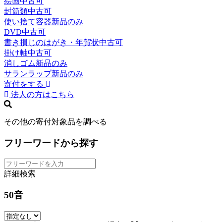
絵画
中古可
封筒類
中古可
使い捨て容器
新品のみ
DVD
中古可
書き損じのはがき・年賀状
中古可
掛け軸
中古可
消しゴム
新品のみ
サランラップ
新品のみ
寄付をする
法人の方はこちら
その他の寄付対象品を調べる
フリーワードから探す
詳細検索
50音