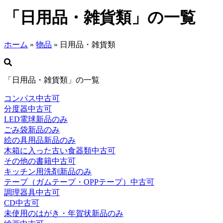
「日用品・雑貨類」の一覧
ホーム
»
物品
»
日用品・雑貨類
「日用品・雑貨類」の一覧
コンパス
中古可
分度器
中古可
LED電球
新品のみ
ごみ袋
新品のみ
絵の具用品
新品のみ
木箱に入った古い食器類
中古可
その他の書籍
中古可
キッチン用洗剤
新品のみ
テープ（ガムテープ・OPPテープ）
中古可
調理器具
中古可
CD
中古可
未使用のはがき・年賀状
新品のみ