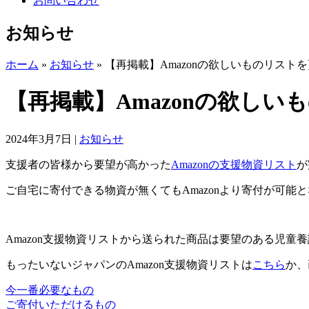
お問い合わせ
お知らせ
ホーム
»
お知らせ
»
【再掲載】Amazonの欲しいものリスト
【再掲載】Amazonの欲し
2024年3月7日
|
お知らせ
支援者の皆様から要望が高かった
Amazonの支援物資リスト
が
ご自宅に寄付できる物資が無くてもAmazonより寄付が可能
Amazon支援物資リストから送られた商品は要望のある児
もったいないジャパンのAmazon支援物資リストは
こちら
か、
今一番必要なもの
ご寄付いただけるもの