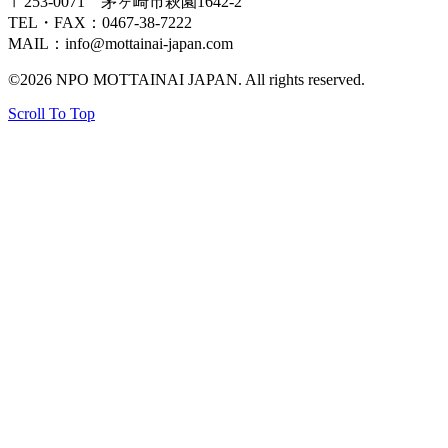
〒253-0071 茅ヶ崎市萩園1642-2
TEL・FAX：0467-38-7222
MAIL：info@mottainai-japan.com
©2026 NPO MOTTAINAI JAPAN. All rights reserved.
Scroll To Top