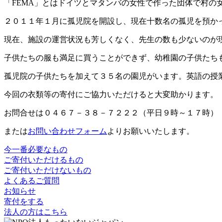
「FEMA」とはドイツとマタンバの女性で作った団体で村の
２０１１年１月に孤児院を開設し、現在十数名の孤児を預か
現在、施設の運営状況も芳しくなく、先生の数も少ないのが
子供たちの服も満足に買うことができず、幼稚園の子供たち
孤児院の子供たちを加えて３５名の園児がいます。英語の授
今回の衣類等の寄付にご協力いただけると大変助かります。
お問合せは０４６７－３８－７２２２（平日９時～１７時）
または
お問い合わせフォーム
よりお願いいたします。
今一番必要なもの
ご寄付いただけるもの
ご寄付いただけないもの
よくあるご質問
お知らせ
寄付をする
法人の方はこちら