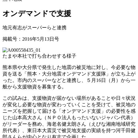
オンデマンドで支援
地元有志がスーパーらと連携
掲載号：2016年5月13日号
たまや本社で打ち合わせする様子
熊本県や大分県で発生した地震の被災地に対し、今必要な物
資を送る「熊本・大分地震オンデマンド支援隊」が立ち上が
った。市内のスーパーなどと連携し、５月16日（月）から一
般から支援物資を募集する。
この試みは、支援物資が届かない場所があることや日々状況
が変化し必要な物資が変わっていくことを受けて、被災地の
ニーズを把握して届ける「オンデマンド支援」の必要性を感
じた山本高大さん（ＮＰＯ法人もったいないジャパン代表）
がリーダーを務め、海老名健太朗さん（えびな湘南地域研究
所代表）、東日本大震災で被災地支援の実績を持つ河千田健
郎さんらが中心となり有志で企画した。