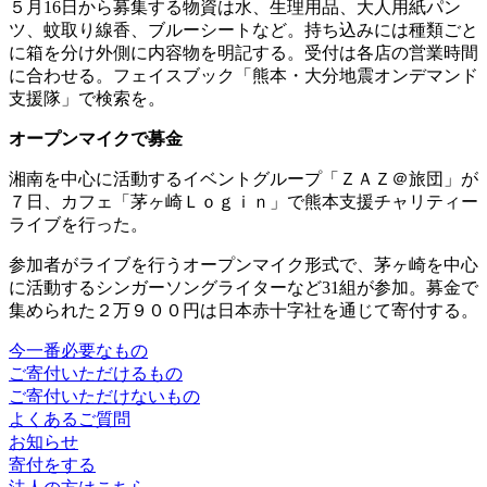
５月16日から募集する物資は水、生理用品、大人用紙パン
ツ、蚊取り線香、ブルーシートなど。持ち込みには種類ごと
に箱を分け外側に内容物を明記する。受付は各店の営業時間
に合わせる。フェイスブック「熊本・大分地震オンデマンド
支援隊」で検索を。
オープンマイクで募金
湘南を中心に活動するイベントグループ「ＺＡＺ＠旅団」が
７日、カフェ「茅ヶ崎Ｌｏｇｉｎ」で熊本支援チャリティー
ライブを行った。
参加者がライブを行うオープンマイク形式で、茅ヶ崎を中心
に活動するシンガーソングライターなど31組が参加。募金で
集められた２万９００円は日本赤十字社を通じて寄付する。
今一番必要なもの
ご寄付いただけるもの
ご寄付いただけないもの
よくあるご質問
お知らせ
寄付をする