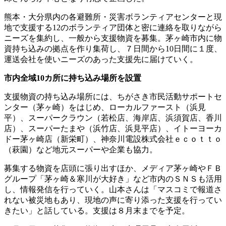
熊本・大分県内の各避難所・災害ボランティアセンターと現
地で支援する12のボランティア団体と密に連絡を取りながら
ニーズを集約し、一般から支援物資を募集。茅ヶ崎市内に物
資持ち込みの拠点を作り集荷し、７日間から10日間に１度、
運送会社を使いニーズのあった支援先に届けていく。
市内全域10カ所に持ち込み場所を設置
支援物資の持ち込み場所には、ちがさき市民活動サポートセ
ンター（茅ヶ崎）をはじめ、ローカルファースト（浜見
平）、スーパークラウン（若松店、海岸店、浜須賀店、香川
店）、スーパーたまや（浜竹店、浜見平店）、イトーヨーカ
ドー茅ヶ崎店（新栄町）、神奈川電設株式会社ｅｃｏｔｔｏ
（萩園）など地元スーパーや企業も協力。
募集する物資を店頭に張り出すほか、メディア茅ヶ崎やＦＢ
グループ「茅ヶ崎＆寒川が大好き」など市内のＳＮＳも活用
し、情報発信を行っていく。山本さんは「マスコミで報道さ
れない被災地もあり、現地の声に寄り添った支援を行ってい
きたい」と話している。支援は８月末までを予定。