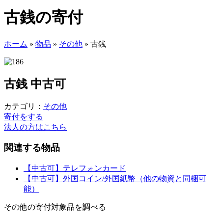
古銭の寄付
ホーム
»
物品
»
その他
»
古銭
古銭
中古可
カテゴリ：
その他
寄付をする
法人の方はこちら
関連する物品
【中古可】テレフォンカード
【中古可】外国コイン/外国紙幣（他の物資と同梱可
能）
その他の寄付対象品を調べる