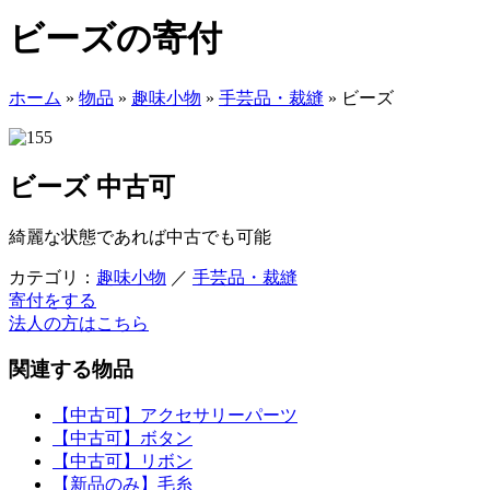
ビーズの寄付
ホーム
»
物品
»
趣味小物
»
手芸品・裁縫
»
ビーズ
ビーズ
中古可
綺麗な状態であれば中古でも可能
カテゴリ：
趣味小物
／
手芸品・裁縫
寄付をする
法人の方はこちら
関連する物品
【中古可】アクセサリーパーツ
【中古可】ボタン
【中古可】リボン
【新品のみ】毛糸