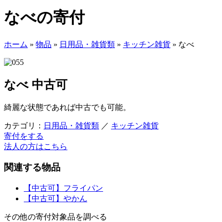
なべの寄付
ホーム
»
物品
»
日用品・雑貨類
»
キッチン雑貨
»
なべ
なべ
中古可
綺麗な状態であれば中古でも可能。
カテゴリ：
日用品・雑貨類
／
キッチン雑貨
寄付をする
法人の方はこちら
関連する物品
【中古可】フライパン
【中古可】やかん
その他の寄付対象品を調べる