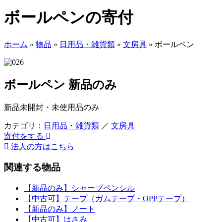
ボールペンの寄付
ホーム
»
物品
»
日用品・雑貨類
»
文房具
»
ボールペン
ボールペン
新品のみ
新品未開封・未使用品のみ
カテゴリ：
日用品・雑貨類
／
文房具
寄付をする
法人の方はこちら
関連する物品
【新品のみ】シャープペンシル
【中古可】テープ（ガムテープ・OPPテープ）
【新品のみ】ノート
【中古可】はさみ