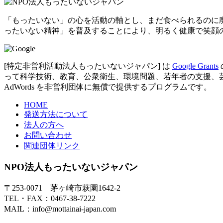
「もったいない」の心を活動の軸とし、まだ食べられるのに
ったいない精神」を普及することにより、明るく健康で笑顔
[特定非営利活動法人もったいないジャパン] は
Google Grants
って科学技術、教育、公衆衛生、環境問題、若年者の支援、芸術など
AdWords を非営利団体に無償で提供するプログラムです。
HOME
発送方法について
法人の方へ
お問い合わせ
関連団体リンク
NPO法人もったいないジャパン
〒253-0071 茅ヶ崎市萩園1642-2
TEL・FAX：0467-38-7222
MAIL：info@mottainai-japan.com