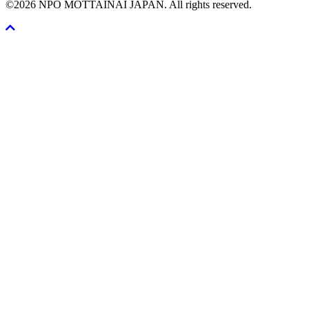
©2026 NPO MOTTAINAI JAPAN. All rights reserved.
Scroll
To
Top