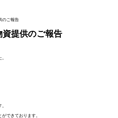
供のご報告
物資提供のご報告
た。
す。
とができております。