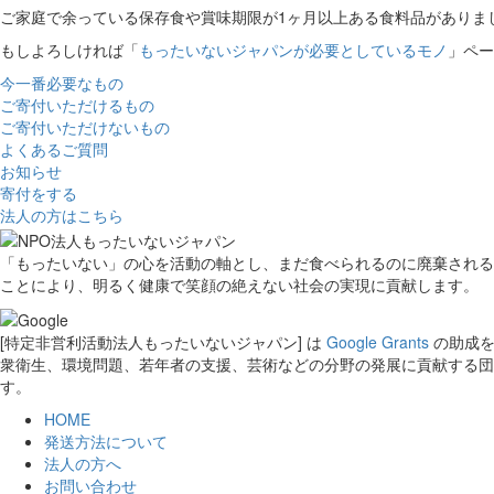
ご家庭で余っている保存食や賞味期限が1ヶ月以上ある食料品があり
もしよろしければ「
もったいないジャパンが必要としているモノ
」ペー
今一番必要なもの
ご寄付いただけるもの
ご寄付いただけないもの
よくあるご質問
お知らせ
寄付をする
法人の方はこちら
「もったいない」の心を活動の軸とし、まだ食べられるのに廃棄される
ことにより、明るく健康で笑顔の絶えない社会の実現に貢献します。
[特定非営利活動法人もったいないジャパン] は
Google Grants
の助成を
衆衛生、環境問題、若年者の支援、芸術などの分野の発展に貢献する団体を対象
す。
HOME
発送方法について
法人の方へ
お問い合わせ