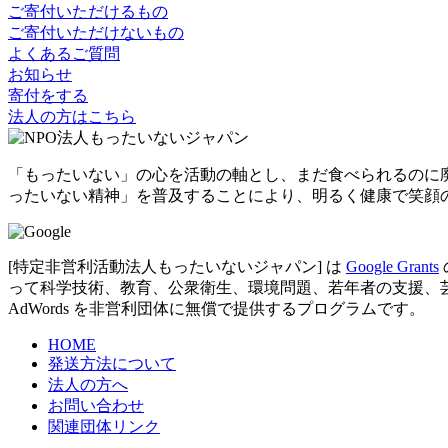
ご寄付いただけるもの
ご寄付いただけないもの
よくあるご質問
お知らせ
寄付をする
法人の方はこちら
「もったいない」の心を活動の軸とし、まだ食べられるのに
ったいない精神」を普及することにより、明るく健康で笑顔
[特定非営利活動法人もったいないジャパン] は
Google Grants
って科学技術、教育、公衆衛生、環境問題、若年者の支援、芸術など
AdWords を非営利団体に無償で提供するプログラムです。
HOME
発送方法について
法人の方へ
お問い合わせ
関連団体リンク