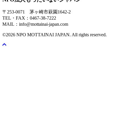
〒253-0071 茅ヶ崎市萩園1642-2
TEL・FAX：0467-38-7222
MAIL：info@mottainai-japan.com
©2026 NPO MOTTAINAI JAPAN. All rights reserved.
Scroll
To
Top