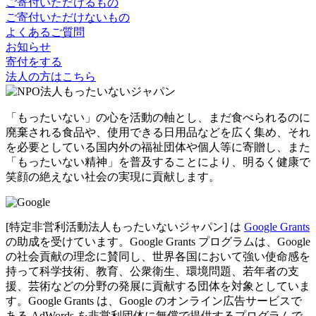
ご寄付いただけるもの
ご寄付いただけないもの
よくあるご質問
お知らせ
寄付をする
法人の方はこちら
「もったいない」の心を活動の軸とし、まだ食べられるのに
廃棄される食品や、使用できる日用品などを広く集め、それ
を必要としている国内外の福祉団体や個人等に寄贈し、また
「もったいない精神」を普及することにより、明るく健康で
笑顔の絶えない社会の実現に貢献します。
[特定非営利活動法人もったいないジャパン] は
Google Grants
の助成を受けています。Google Grants プログラムは、Google
の社会貢献の理念に賛同し、世界各国において強い使命感を
持って科学技術、教育、公衆衛生、環境問題、若年者の支
援、芸術などの分野の発展に貢献する団体を対象としていま
す。Google Grants は、Google のオンライン広告サービスで
ある AdWords を非営利団体に無償で提供するプログラムで